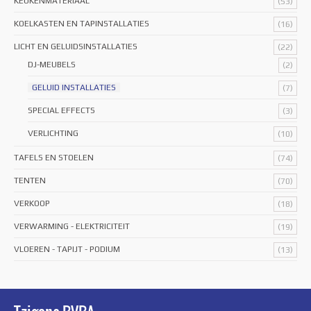
KEUKENMATERIAAL
(53)
KOELKASTEN EN TAPINSTALLATIES
(16)
LICHT EN GELUIDSINSTALLATIES
(22)
DJ-MEUBELS
(2)
GELUID INSTALLATIES
(7)
SPECIAL EFFECTS
(3)
VERLICHTING
(10)
TAFELS EN STOELEN
(74)
TENTEN
(70)
VERKOOP
(18)
VERWARMING - ELEKTRICITEIT
(19)
VLOEREN - TAPIJT - PODIUM
(13)