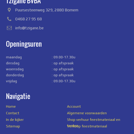
Tzigane BVBA
Puursesteenweg 329, 2880 Bornem
0468 27 95 68
info@tzigane.be
Openingsuren
maandag
: 09.00-17.30u
dinsdag
: op afspraak
woensdag
: op afspraak
donderdag
: op afspraak
vrijdag
: 09.00-17.30u
Navigatie
Home
Account
Contact
Algemene voorwaarden
In de kijker
Shop verhuur feestmateriaal en
tenten
Sitemap
Verkoop feestmateriaal