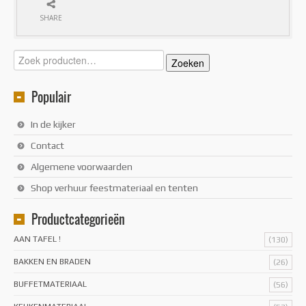
SHARE
Zoeken
Zoeken
naar:
Populair
In de kijker
Contact
Algemene voorwaarden
Shop verhuur feestmateriaal en tenten
Productcategorieën
AAN TAFEL !
(130)
BAKKEN EN BRADEN
(26)
BUFFETMATERIAAL
(56)