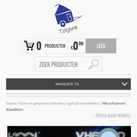
0
0
00
PRODUCTEN
LEEG
€
NAVIGATE TO...
Home
/
licht en geluidsinstallaties
/
geluid installaties
/ Microfoonset
draadloos
‹ TERUG NAAR WINKEL