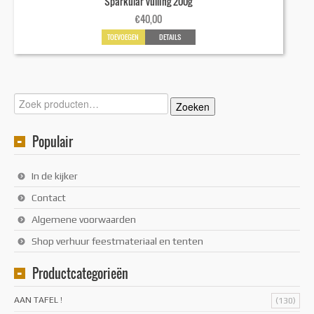
Sparkular vulling 200g
€
40,00
TOEVOEGEN
DETAILS
Zoeken
Zoeken
naar:
Populair
In de kijker
Contact
Algemene voorwaarden
Shop verhuur feestmateriaal en tenten
Productcategorieën
AAN TAFEL !
(130)