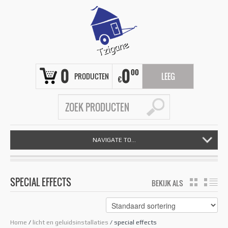
0
0
00
PRODUCTEN
LEEG
€
NAVIGATE TO...
SPECIAL EFFECTS
BEKIJK ALS
GRID
LIS
Home
/
licht en geluidsinstallaties
/ special effects