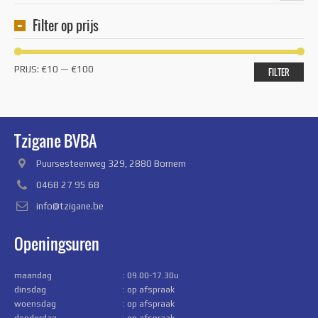
Filter op prijs
Min.
Max.
PRIJS:
€10
—
€100
FILTER
prijs
prijs
Tzigane BVBA
Puursesteenweg 329, 2880 Bornem
0468 27 95 68
info@tzigane.be
Openingsuren
maandag
: 09.00-17.30u
dinsdag
: op afspraak
woensdag
: op afspraak
donderdag
: op afspraak