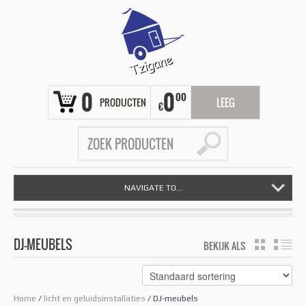
0
0
00
PRODUCTEN
LEEG
€
NAVIGATE TO...
DJ-MEUBELS
BEKIJK ALS
GRID
LIS
Home
/
licht en geluidsinstallaties
/ DJ-meubels