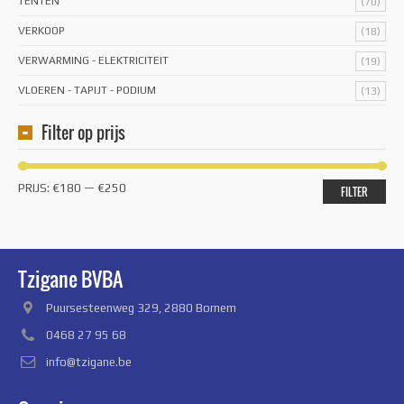
TENTEN
(70)
VERKOOP
(18)
VERWARMING - ELEKTRICITEIT
(19)
VLOEREN - TAPIJT - PODIUM
(13)
Filter op prijs
Min.
Max.
PRIJS:
€180
—
€250
FILTER
prijs
prijs
Tzigane BVBA
Puursesteenweg 329, 2880 Bornem
0468 27 95 68
info@tzigane.be