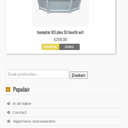
humpter B3 plus DJ booth wit
€
250,00
TOEVOEGEN
DETAILS
Zoeken
Zoeken
naar:
Populair
In de kijker
Contact
Algemene voorwaarden