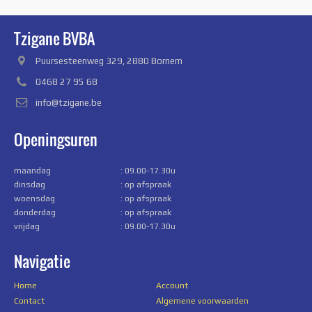
Tzigane BVBA
Puursesteenweg 329, 2880 Bornem
0468 27 95 68
info@tzigane.be
Openingsuren
maandag
: 09.00-17.30u
dinsdag
: op afspraak
woensdag
: op afspraak
donderdag
: op afspraak
vrijdag
: 09.00-17.30u
Navigatie
Home
Account
Contact
Algemene voorwaarden