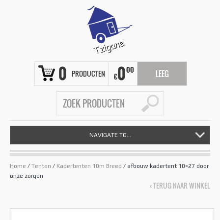
0
0
00
PRODUCTEN
LEEG
€
NAVIGATE TO...
Home
/
Tenten
/
Kadertenten 10m Breed
/ afbouw kadertent 10×27 door
onze zorgen
‹ TERUG NAAR WINKEL