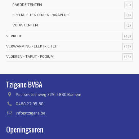
PAGODE TENTEN
(6)
SPECIALE TENTEN EN PARAPLU'S
(4)
VOUWTENTEN
(3)
VERKOOP
(18)
VERWARMING - ELEKTRICITEIT
(19)
VLOEREN - TAPIJT - PODIUM
(13)
Tzigane BVBA
Puursesteenweg 329, 2880 Bornem
0468 27 95 68
info@tzigane.be
Openingsuren