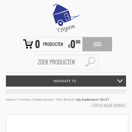
0
0
00
PRODUCTEN
LEEG
€
NAVIGATE TO...
Home
/
Tenten
/
Kadertenten 10m Breed
/ alu kadertent 10×27
‹ TERUG NAAR WINKEL