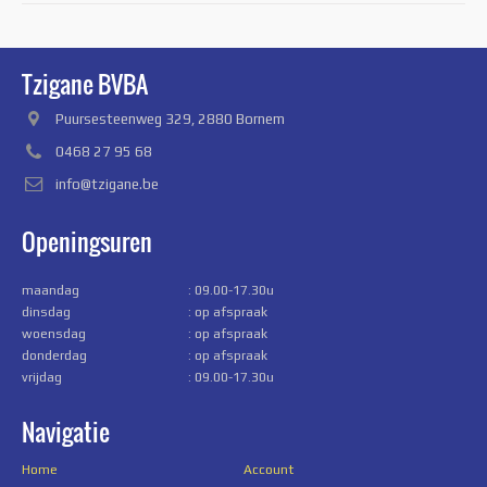
Tzigane BVBA
Puursesteenweg 329, 2880 Bornem
0468 27 95 68
info@tzigane.be
Openingsuren
maandag
: 09.00-17.30u
dinsdag
: op afspraak
woensdag
: op afspraak
donderdag
: op afspraak
vrijdag
: 09.00-17.30u
Navigatie
Home
Account