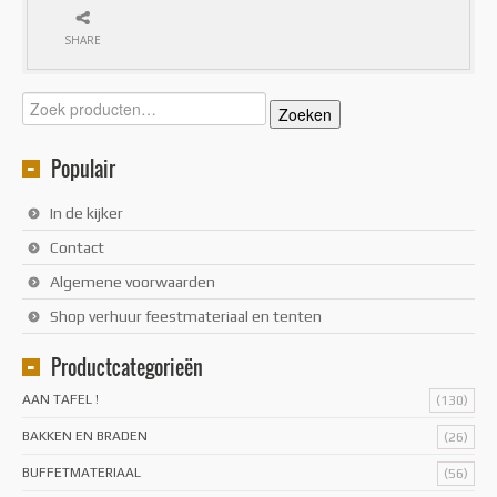
SHARE
Zoeken
Zoeken
naar:
Populair
In de kijker
Contact
Algemene voorwaarden
Shop verhuur feestmateriaal en tenten
Productcategorieën
AAN TAFEL !
(130)
BAKKEN EN BRADEN
(26)
BUFFETMATERIAAL
(56)