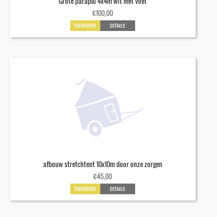
Grote paraplu 4x4m wit met voet
€
100,00
TOEVOEGEN
DETAILS
afbouw stretchtent 10x10m door onze zorgen
€
45,00
TOEVOEGEN
DETAILS