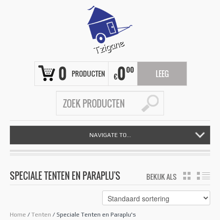
0
0
00
PRODUCTEN
LEEG
€
NAVIGATE TO...
SPECIALE TENTEN EN PARAPLU'S
BEKIJK ALS
GRID
LIS
Home
/
Tenten
/ Speciale Tenten en Paraplu's