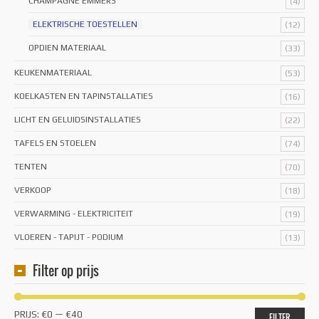
CHAMPAGNE EMMERS
(4)
ELEKTRISCHE TOESTELLEN
(12)
OPDIEN MATERIAAL
(33)
KEUKENMATERIAAL
(53)
KOELKASTEN EN TAPINSTALLATIES
(16)
LICHT EN GELUIDSINSTALLATIES
(22)
TAFELS EN STOELEN
(74)
TENTEN
(70)
VERKOOP
(18)
VERWARMING - ELEKTRICITEIT
(19)
VLOEREN - TAPIJT - PODIUM
(13)
Filter op prijs
Min.
Max.
PRIJS:
€0
—
€40
FILTER