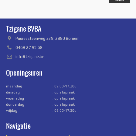
prijs
prijs
Tzigane BVBA
Puursesteenweg 329, 2880 Bornem
0468 27 95 68
info@tzigane.be
Openingsuren
maandag
: 09.00-17.30u
dinsdag
: op afspraak
woensdag
: op afspraak
donderdag
: op afspraak
vrijdag
: 09.00-17.30u
Navigatie