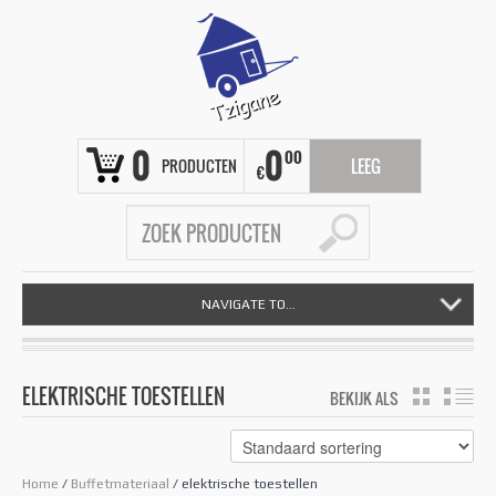
0
0
00
PRODUCTEN
LEEG
€
NAVIGATE TO...
ELEKTRISCHE TOESTELLEN
BEKIJK ALS
GRID
LIS
Home
/
Buffetmateriaal
/ elektrische toestellen