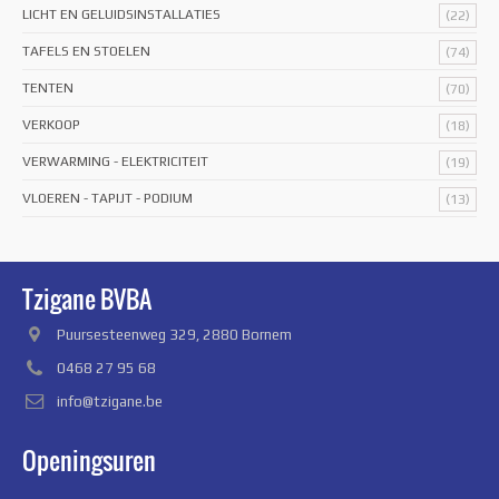
LICHT EN GELUIDSINSTALLATIES
(22)
TAFELS EN STOELEN
(74)
TENTEN
(70)
VERKOOP
(18)
VERWARMING - ELEKTRICITEIT
(19)
VLOEREN - TAPIJT - PODIUM
(13)
Tzigane BVBA
Puursesteenweg 329, 2880 Bornem
0468 27 95 68
info@tzigane.be
Openingsuren