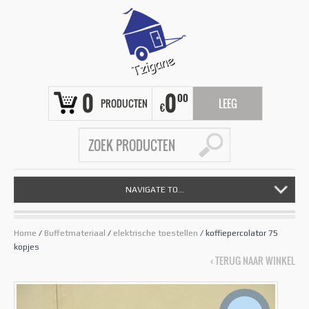
0
0
00
PRODUCTEN
LEEG
€
NAVIGATE TO...
Home
/
Buffetmateriaal
/
elektrische toestellen
/ koffiepercolator 75
kopjes
‹ TERUG NAAR WINKEL