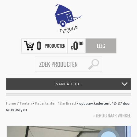
0
0
00
PRODUCTEN
LEEG
€
NAVIGATE TO...
Home
/
Tenten
/
Kadertenten 12m Breed
/ opbouw kadertent 12×27 door
onze zorgen
‹ TERUG NAAR WINKEL