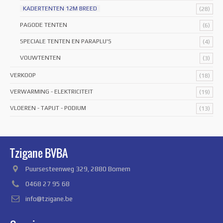
KADERTENTEN 12M BREED
(28)
PAGODE TENTEN
(6)
SPECIALE TENTEN EN PARAPLU'S
(4)
VOUWTENTEN
(3)
VERKOOP
(18)
VERWARMING - ELEKTRICITEIT
(19)
VLOEREN - TAPIJT - PODIUM
(13)
Tzigane BVBA
Puursesteenweg 329, 2880 Bornem
0468 27 95 68
info@tzigane.be