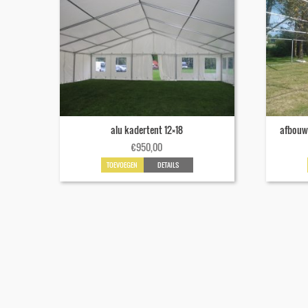
alu kadertent 12×18
afbouw 
€
950,00
TOEVOEGEN
DETAILS