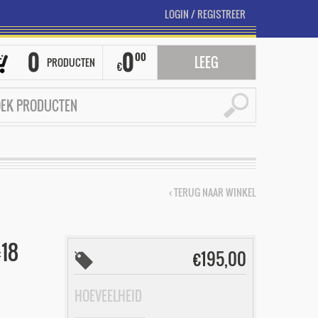
LOGIN
/
REGISTREER
0
0
00
LEEG
PRODUCTEN
€
‹ TERUG NAAR WINKEL
18
€
195,00
HOEVEELHEID