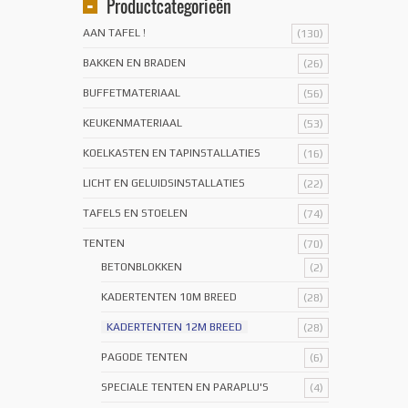
Productcategorieën
AAN TAFEL !
(130)
BAKKEN EN BRADEN
(26)
BUFFETMATERIAAL
(56)
KEUKENMATERIAAL
(53)
KOELKASTEN EN TAPINSTALLATIES
(16)
LICHT EN GELUIDSINSTALLATIES
(22)
TAFELS EN STOELEN
(74)
TENTEN
(70)
BETONBLOKKEN
(2)
KADERTENTEN 10M BREED
(28)
KADERTENTEN 12M BREED
(28)
PAGODE TENTEN
(6)
SPECIALE TENTEN EN PARAPLU'S
(4)