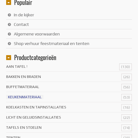
Populair
In de kijker
Contact
Algemene voorwaarden
Shop verhuur feestmateriaal en tenten
Productcategorieën
AAN TAFEL !
(130)
BAKKEN EN BRADEN
(26)
BUFFETMATERIAAL
(56)
KEUKENMATERIAAL
(53)
KOELKASTEN EN TAPINSTALLATIES
(16)
LICHT EN GELUIDSINSTALLATIES
(22)
TAFELS EN STOELEN
(74)
TENTEN