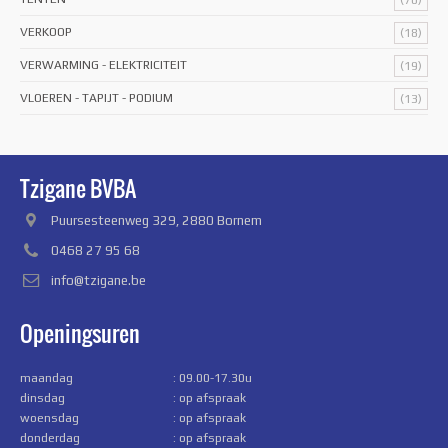
(70)
VERKOOP
(18)
VERWARMING - ELEKTRICITEIT
(19)
VLOEREN - TAPIJT - PODIUM
(13)
Tzigane BVBA
Puursesteenweg 329, 2880 Bornem
0468 27 95 68
info@tzigane.be
Openingsuren
maandag
: 09.00-17.30u
dinsdag
: op afspraak
woensdag
: op afspraak
donderdag
: op afspraak