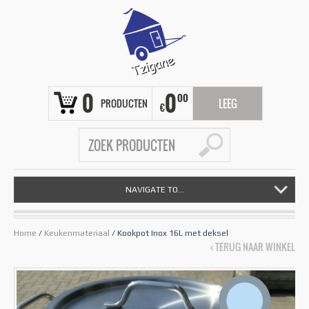
0
0
00
PRODUCTEN
LEEG
€
NAVIGATE TO...
Home
/
Keukenmateriaal
/ Kookpot Inox 16L met deksel
‹ TERUG NAAR WINKEL