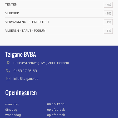
TENTEN
(70)
VERKOOP
(18)
VERWARMING - ELEKTRICITEIT
(19)
VLOEREN - TAPIJT - PODIUM
(13)
Tzigane BVBA
Puursesteenweg 329, 2880 Bornem
0468 27 95 68
info@tzigane.be
Openingsuren
maandag
: 09.00-17.30u
dinsdag
: op afspraak
woensdag
: op afspraak