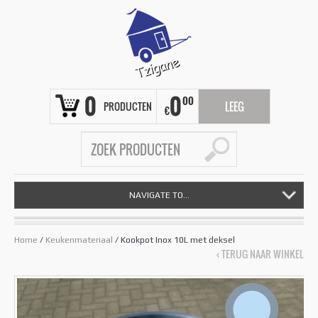
0
0
00
PRODUCTEN
LEEG
€
NAVIGATE TO...
Home
/
Keukenmateriaal
/ Kookpot Inox 10L met deksel
‹ TERUG NAAR WINKEL