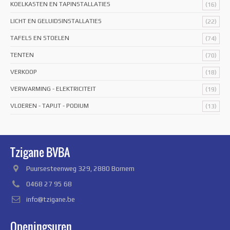
KOELKASTEN EN TAPINSTALLATIES
(16)
LICHT EN GELUIDSINSTALLATIES
(22)
TAFELS EN STOELEN
(74)
TENTEN
(70)
VERKOOP
(18)
VERWARMING - ELEKTRICITEIT
(19)
VLOEREN - TAPIJT - PODIUM
(13)
Tzigane BVBA
Puursesteenweg 329, 2880 Bornem
0468 27 95 68
info@tzigane.be
Openingsuren