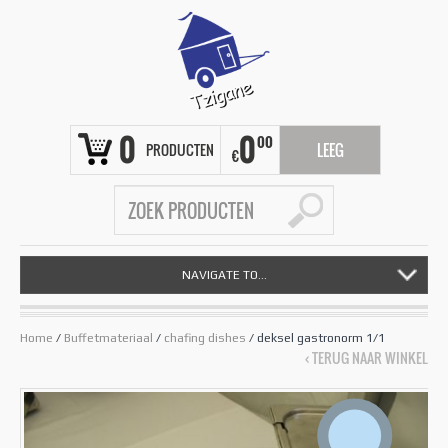
0
0
00
PRODUCTEN
LEEG
€
NAVIGATE TO...
Home
/
Buffetmateriaal
/
chafing dishes
/ deksel gastronorm 1/1
‹ TERUG NAAR WINKEL