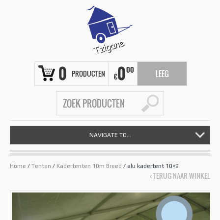
0
0
00
PRODUCTEN
LEEG
€
NAVIGATE TO...
Home
/
Tenten
/
Kadertenten 10m Breed
/ alu kadertent 10×9
‹ TERUG NAAR WINKEL