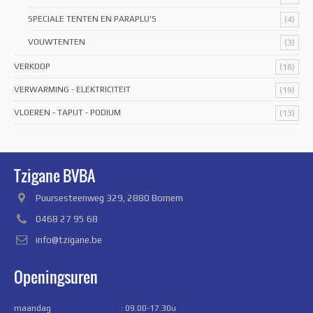
SPECIALE TENTEN EN PARAPLU'S
(4)
VOUWTENTEN
(3)
VERKOOP
(18)
VERWARMING - ELEKTRICITEIT
(19)
VLOEREN - TAPIJT - PODIUM
(13)
Tzigane BVBA
Puursesteenweg 329, 2880 Bornem
0468 27 95 68
info@tzigane.be
Openingsuren
maandag
: 09.00-17.30u