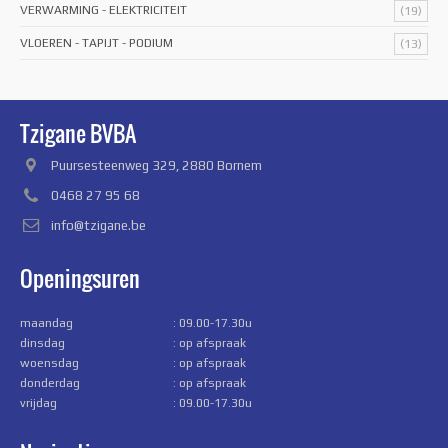
VERWARMING - ELEKTRICITEIT
(19)
VLOEREN - TAPIJT - PODIUM
(13)
Tzigane BVBA
Puursesteenweg 329, 2880 Bornem
0468 27 95 68
info@tzigane.be
Openingsuren
maandag
: 09.00-17.30u
dinsdag
: op afspraak
woensdag
: op afspraak
donderdag
: op afspraak
vrijdag
: 09.00-17.30u