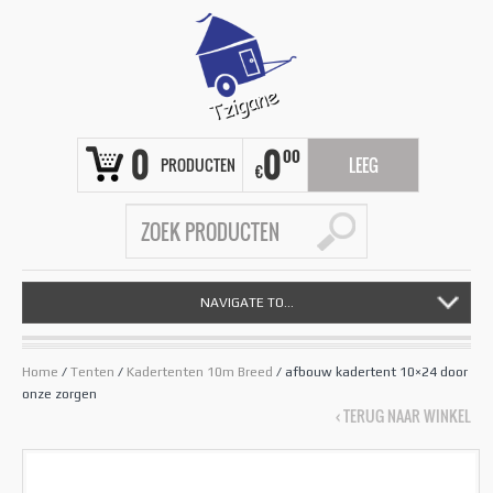
0
0
00
PRODUCTEN
LEEG
€
NAVIGATE TO...
Home
/
Tenten
/
Kadertenten 10m Breed
/ afbouw kadertent 10×24 door
onze zorgen
‹ TERUG NAAR WINKEL