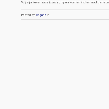
Wij zijn liever
safe than sorry
en komen indien nodig meteen
Posted by
Tzigane
in