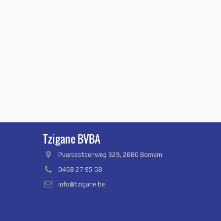
Tzigane BVBA
Puursesteenweg 329, 2880 Bornem
0468 27 95 68
info@tzigane.be