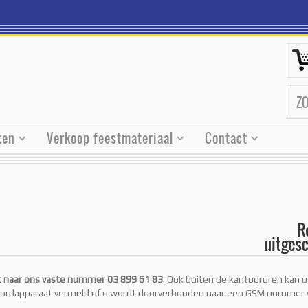
ten
Verkoop feestmateriaal
Contact
R
uitges
voor 
nood
st naar ons vaste nummer 03 899 61 83
. Ook buiten de kantooruren kan u
ordapparaat vermeld of u wordt doorverbonden naar een GSM nummer 