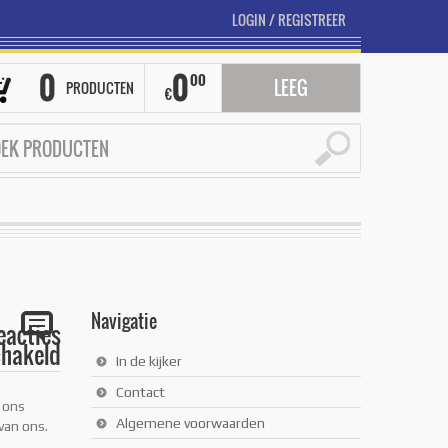
LOGIN
/
REGISTREER
0
0
00
LEEG
PRODUCTEN
€
Navigatie
eacties
chakeld
In de kijker
U heeft
een
Contact
geval?
 ons
Algemene voorwaarden
van ons.