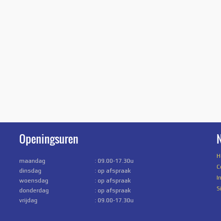
Openingsuren
N
H
maandag
: 09.00-17.30u
C
dinsdag
: op afspraak
I
woensdag
: op afspraak
S
donderdag
: op afspraak
vrijdag
: 09.00-17.30u