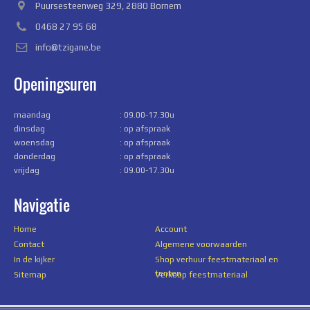
Puursesteenweg 329, 2880 Bornem
0468 27 95 68
info@tzigane.be
Openingsuren
maandag
: 09.00-17.30u
dinsdag
: op afspraak
woensdag
: op afspraak
donderdag
: op afspraak
vrijdag
: 09.00-17.30u
Navigatie
Home
Account
Contact
Algemene voorwaarden
In de kijker
Shop verhuur feestmateriaal en
tenten
Sitemap
Verkoop feestmateriaal