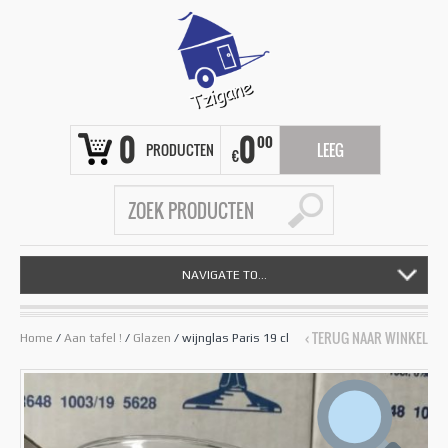
0
0
00
PRODUCTEN
LEEG
€
NAVIGATE TO...
‹ TERUG NAAR WINKEL
Home
/
Aan tafel !
/
Glazen
/ wijnglas Paris 19 cl