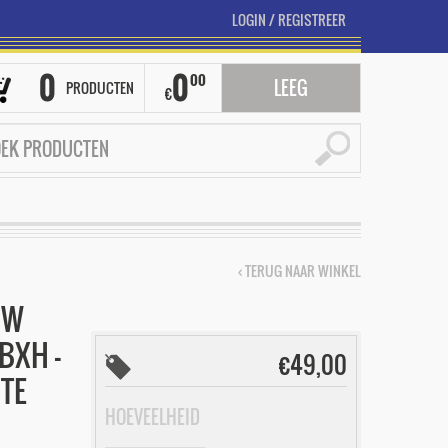
LOGIN
/
REGISTREER
0
0
00
LEEG
PRODUCTEN
€
‹ TERUG NAAR WINKEL
UW
BXH –
€
49,00
 TE
HOEVEELHEID