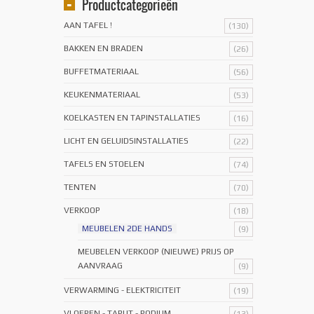
Productcategorieën
AAN TAFEL !
(130)
BAKKEN EN BRADEN
(26)
BUFFETMATERIAAL
(56)
KEUKENMATERIAAL
(53)
KOELKASTEN EN TAPINSTALLATIES
(16)
LICHT EN GELUIDSINSTALLATIES
(22)
TAFELS EN STOELEN
(74)
TENTEN
(70)
VERKOOP
(18)
MEUBELEN 2DE HANDS
(9)
MEUBELEN VERKOOP (NIEUWE) PRIJS OP
AANVRAAG
(9)
VERWARMING - ELEKTRICITEIT
(19)
VLOEREN - TAPIJT - PODIUM