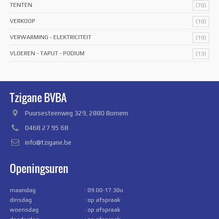
TENTEN
(70)
VERKOOP
(18)
VERWARMING - ELEKTRICITEIT
(19)
VLOEREN - TAPIJT - PODIUM
(13)
Tzigane BVBA
Puursesteenweg 329, 2880 Bornem
0468 27 95 68
info@tzigane.be
Openingsuren
maandag
: 09.00-17.30u
dinsdag
: op afspraak
woensdag
: op afspraak