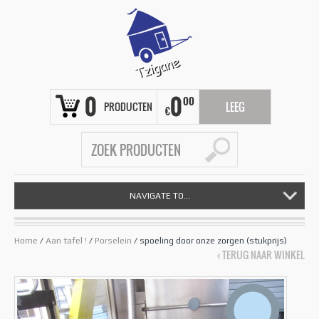
0
0
00
PRODUCTEN
LEEG
€
NAVIGATE TO...
Home
/
Aan tafel !
/
Porselein
/ spoeling door onze zorgen (stukprijs)
‹ TERUG NAAR WINKEL