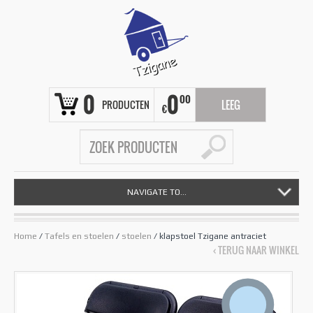
0
0
00
PRODUCTEN
LEEG
€
NAVIGATE TO...
Home
/
Tafels en stoelen
/
stoelen
/ klapstoel Tzigane antraciet
‹ TERUG NAAR WINKEL