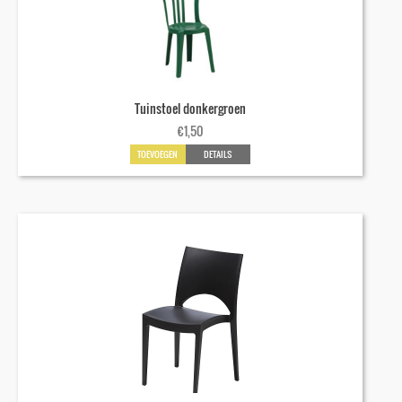
Tuinstoel donkergroen
€
1,50
TOEVOEGEN
DETAILS