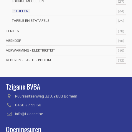
LOUNGE MEUBELEN
(27)
STOELEN
(24)
TAFELS EN STATAFELS
(25)
TENTEN
(70)
VERKOOP
(18)
VERWARMING - ELEKTRICITEIT
(19)
VLOEREN - TAPIJT - PODIUM
(13)
Tzigane BVBA
Puursesteenweg 329, 2880 Bornem
0468 27 95 68
info@tzigane.be
Openingsuren