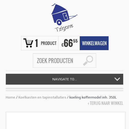
1
66
55
PRODUCT
WINKELWAGEN
€
NAVIGATE TO...
Home
/
Koelkasten en tapinstallaties
/ koeling koffermodel inh. 350L
‹ TERUG NAAR WINKEL