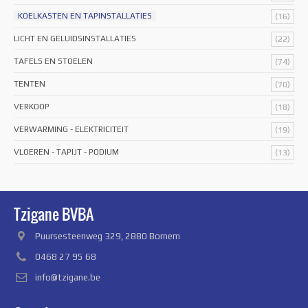
KOELKASTEN EN TAPINSTALLATIES
(16)
LICHT EN GELUIDSINSTALLATIES
(22)
TAFELS EN STOELEN
(74)
TENTEN
(70)
VERKOOP
(18)
VERWARMING - ELEKTRICITEIT
(19)
VLOEREN - TAPIJT - PODIUM
(13)
Tzigane BVBA
Puursesteenweg 329, 2880 Bornem
0468 27 95 68
info@tzigane.be