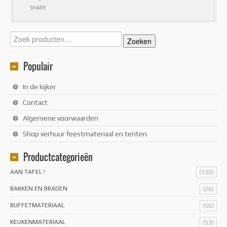
SHARE
Zoeken
Zoeken
naar:
Populair
In de kijker
Contact
Algemene voorwaarden
Shop verhuur feestmateriaal en tenten
Productcategorieën
AAN TAFEL !
(130)
BAKKEN EN BRADEN
(26)
BUFFETMATERIAAL
(56)
KEUKENMATERIAAL
(53)