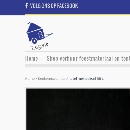
VOLG ONS OP FACEBOOK
Home
Shop verhuur feestmateriaal en ten
Home
/
Keukenmateriaal
/ ketel met deksel 30 L