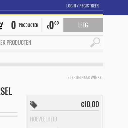
LOGIN
/
REGISTREER
0
0
00
LEEG
PRODUCTEN
€
‹ TERUG NAAR WINKEL
KSEL
€
10,00
HOEVEELHEID