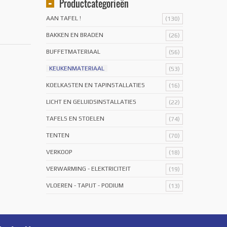
Productcategorieën
AAN TAFEL !
(130)
BAKKEN EN BRADEN
(26)
BUFFETMATERIAAL
(56)
KEUKENMATERIAAL
(53)
KOELKASTEN EN TAPINSTALLATIES
(16)
LICHT EN GELUIDSINSTALLATIES
(22)
TAFELS EN STOELEN
(74)
TENTEN
(70)
VERKOOP
(18)
VERWARMING - ELEKTRICITEIT
(19)
VLOEREN - TAPIJT - PODIUM
(13)