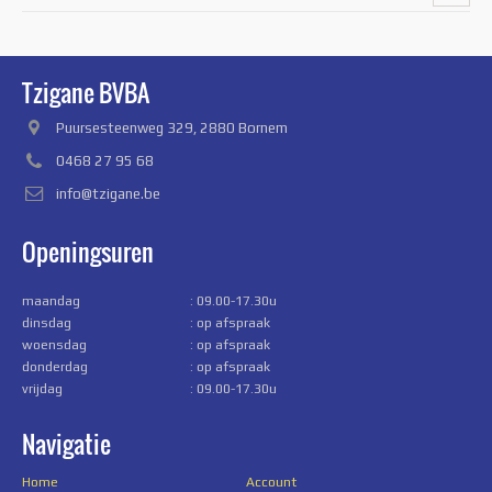
Tzigane BVBA
Puursesteenweg 329, 2880 Bornem
0468 27 95 68
info@tzigane.be
Openingsuren
maandag
: 09.00-17.30u
dinsdag
: op afspraak
woensdag
: op afspraak
donderdag
: op afspraak
vrijdag
: 09.00-17.30u
Navigatie
Home
Account