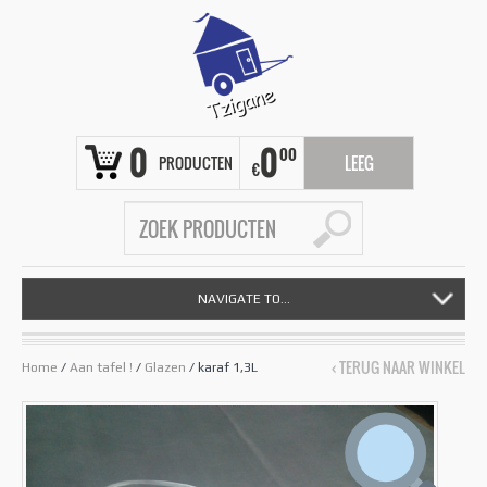
0
0
00
PRODUCTEN
LEEG
€
NAVIGATE TO...
‹ TERUG NAAR WINKEL
Home
/
Aan tafel !
/
Glazen
/ karaf 1,3L