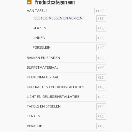
Productcategorieën
AAN TAFEL !
(130)
BESTEK, MESSEN EN VORKEN
(18)
GLAZEN
(43)
LINNEN
(30)
PORSELEIN
(40)
BAKKEN EN BRADEN
(26)
BUFFETMATERIAAL
(56)
KEUKENMATERIAAL
(53)
KOELKASTEN EN TAPINSTALLATIES
(16)
LICHT EN GELUIDSINSTALLATIES
(22)
TAFELS EN STOELEN
(74)
TENTEN
(70)
VERKOOP
(18)