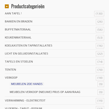
Productcategorieën
AAN TAFEL !
(130)
BAKKEN EN BRADEN
(26)
BUFFETMATERIAAL
(56)
KEUKENMATERIAAL
(53)
KOELKASTEN EN TAPINSTALLATIES
(16)
LICHT EN GELUIDSINSTALLATIES
(22)
TAFELS EN STOELEN
(74)
TENTEN
(70)
VERKOOP
(18)
MEUBELEN 2DE HANDS
(9)
MEUBELEN VERKOOP (NIEUWE) PRIJS OP AANVRAAG
(9)
VERWARMING - ELEKTRICITEIT
(19)
VLOEREN - TAPIJT - PODIUM
(13)