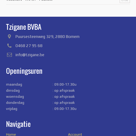
Tzigane BVBA
Puursesteenweg 329, 2880 Bornem
0468 27 95 68
info@tzigane.be
Openingsuren
maandag
: 09.00-17.30u
dinsdag
: op afspraak
woensdag
: op afspraak
donderdag
: op afspraak
vrijdag
: 09.00-17.30u
Navigatie
Home
Account