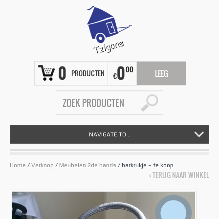
0
0
00
PRODUCTEN
LEEG
€
NAVIGATE TO...
Home
/
Verkoop
/
Meubelen 2de hands
/ barkrukje – te koop
‹ TERUG NAAR WINKEL