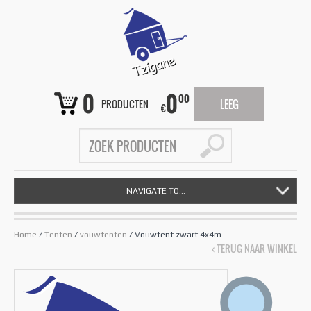
0
0
00
PRODUCTEN
LEEG
€
NAVIGATE TO...
Home
/
Tenten
/
vouwtenten
/ Vouwtent zwart 4x4m
‹ TERUG NAAR WINKEL