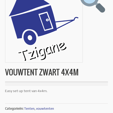
VOUWTENT ZWART 4X4M
Easy set up tent van 4x4m.
Categorieën:
Tenten
,
vouwtenten