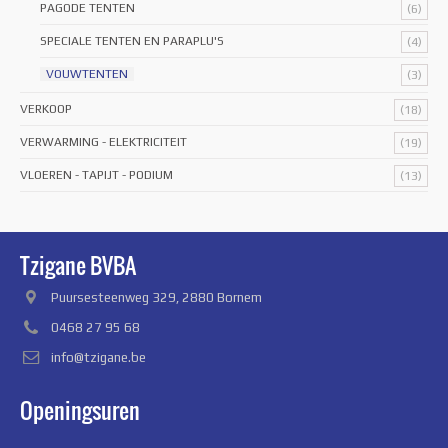
PAGODE TENTEN
(6)
SPECIALE TENTEN EN PARAPLU'S
(4)
VOUWTENTEN
(3)
VERKOOP
(18)
VERWARMING - ELEKTRICITEIT
(19)
VLOEREN - TAPIJT - PODIUM
(13)
Tzigane BVBA
Puursesteenweg 329, 2880 Bornem
0468 27 95 68
info@tzigane.be
Openingsuren