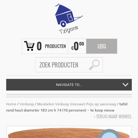
0
0
00
PRODUCTEN
LEEG
€
NAVIGATE TO...
Home
/
Verkoop
/
Meubelen Verkoop (nieuwe) Prijs op aanvraag
/ tafel
rond hout diameter 183 cm h 74 (10 personen) – te koop nieuw
‹ TERUG NAAR WINKEL