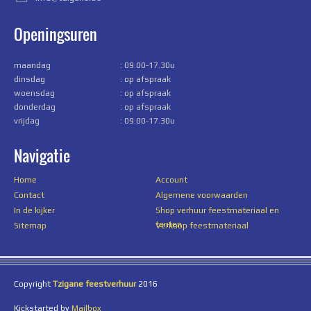
Openingsuren
maandag
: 09.00-17.30u
dinsdag
: op afspraak
woensdag
: op afspraak
donderdag
: op afspraak
vrijdag
: 09.00-17.30u
Navigatie
Home
Account
Contact
Algemene voorwaarden
In de kijker
Shop verhuur feestmateriaal en
tenten
Sitemap
Verkoop feestmateriaal
Copyright
Tzigane feestverhuur
2016
Kickstarted by
Mailbox