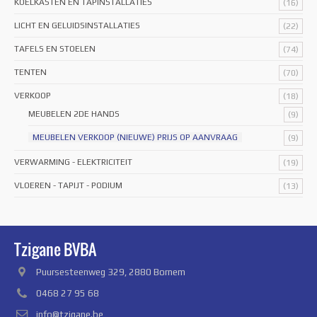
KOELKASTEN EN TAPINSTALLATIES
(16)
LICHT EN GELUIDSINSTALLATIES
(22)
TAFELS EN STOELEN
(74)
TENTEN
(70)
VERKOOP
(18)
MEUBELEN 2DE HANDS
(9)
MEUBELEN VERKOOP (NIEUWE) PRIJS OP AANVRAAG
(9)
VERWARMING - ELEKTRICITEIT
(19)
VLOEREN - TAPIJT - PODIUM
(13)
Tzigane BVBA
Puursesteenweg 329, 2880 Bornem
0468 27 95 68
info@tzigane.be